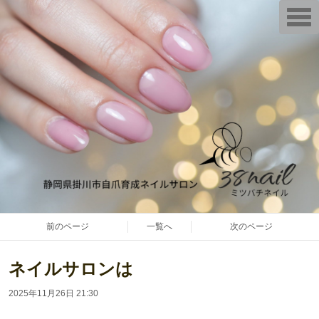
T
o
g
g
l
e
n
a
v
i
g
a
t
i
o
n
前のページ
一覧へ
次のページ
ネイルサロンは
2025年11月26日 21:30