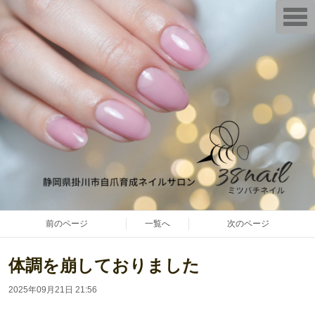
T
o
g
g
l
e
n
a
v
i
g
a
t
i
o
n
前のページ
一覧へ
次のページ
体調を崩しておりました
2025年09月21日 21:56