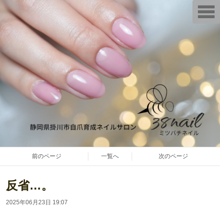
T
o
g
g
l
e
n
a
v
i
g
a
t
i
o
n
前のページ
一覧へ
次のページ
反省…。
2025年06月23日 19:07